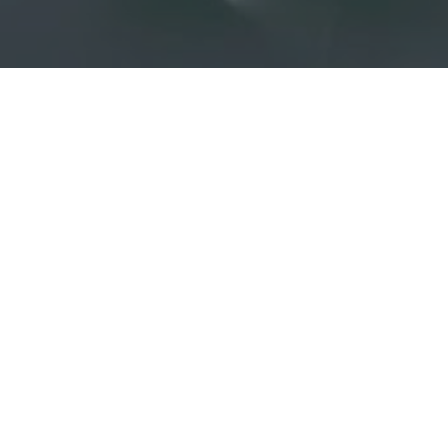
Previous
VanessaBeauty